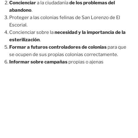
Concienciar
a la ciudadanía
de los problemas del
abandono
.
Proteger a las colonias felinas de San Lorenzo de El
Escorial.
Concienciar sobre la
necesidad y la importancia de la
esterilización
.
Formar a futuros controladores de colonias
para que
se ocupen de sus propias colonias correctamente.
Informar sobre campañas
propias o ajenas
relacionadas con el
bienestar animal
.
No contamos con refugios ni albergues, por lo que
nuestra capacidad para rescatar gatos sociables es
muy limitada
.
A continuación puedes descargar el
tríptico
informativo de la Asociación Escorial Felino
en
formato PDF: