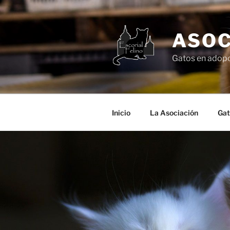
Saltar
al
contenido
ASOC
Gatos en adopc
Inicio
La Asociación
Gat