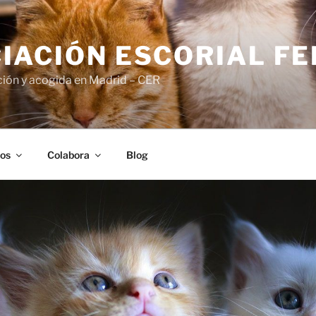
IACIÓN ESCORIAL FE
ión y acogida en Madrid – CER
os
Colabora
Blog