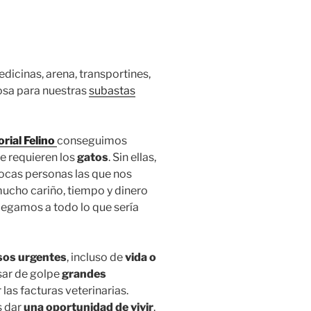
icinas, arena, transportines,
cosa para nuestras
subastas
rial Felino
conseguimos
e requieren los
gatos
. Sin ellas,
ocas personas las que nos
cho cariño, tiempo y dinero
llegamos a todo lo que sería
sos urgentes
, incluso de
vida o
sar de golpe
grandes
las facturas veterinarias.
s dar
una oportunidad de vivir
.