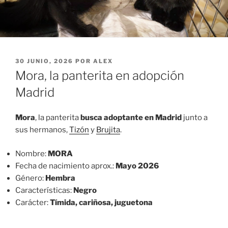
PUBLICADO
30 JUNIO, 2026
POR
ALEX
EL
Mora, la panterita en adopción
Madrid
Mora
, la panterita
busca adoptante en Madrid
junto a
sus hermanos,
Tizón
y
Brujita
.
Nombre:
MORA
Fecha de nacimiento aprox.:
Mayo 2026
Género:
Hembra
Características:
Negro
Carácter:
Tímida, cariñosa, juguetona