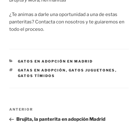
Brujita y Mora, hermanitas
¿Te animas a darle una oportunidad a una de estas
panteritas? Contacta con nosotros y te guiaremos en
todo el proceso.
CATEGORÍAS
GATOS EN ADOPCIÓN EN MADRID
ETIQUETAS
GATAS EN ADOPCIÓN
,
GATOS JUGUETONES
,
GATOS TÍMIDOS
Navegación
Entrada
ANTERIOR
de
anterior:
Brujita, la panterita en adopción Madrid
entradas