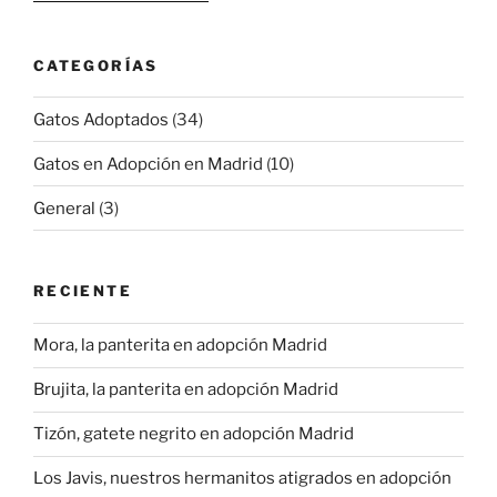
CATEGORÍAS
Gatos Adoptados
(34)
Gatos en Adopción en Madrid
(10)
General
(3)
RECIENTE
Mora, la panterita en adopción Madrid
Brujita, la panterita en adopción Madrid
Tizón, gatete negrito en adopción Madrid
Los Javis, nuestros hermanitos atigrados en adopción