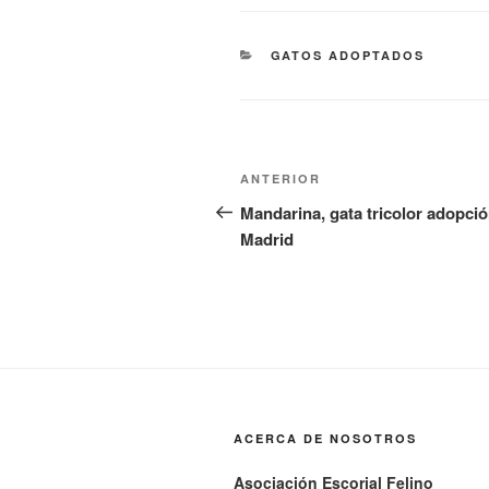
CATEGORÍAS
GATOS ADOPTADOS
Navegación
Entrada
ANTERIOR
de
anterior:
Mandarina, gata tricolor adopci
Madrid
entradas
ACERCA DE NOSOTROS
Asociación Escorial Felino