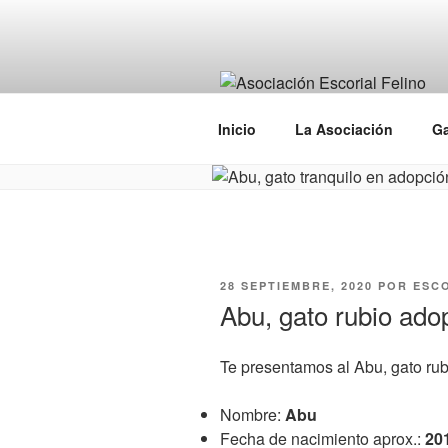
Saltar
al
contenido
Inicio
La Asociación
Ga
PUBLICADO
28 SEPTIEMBRE, 2020
POR
ESCO
EL
Abu, gato rubio ado
Te presentamos al Abu, gato ru
Nombre:
Abu
Fecha de nacimiento aprox.:
20