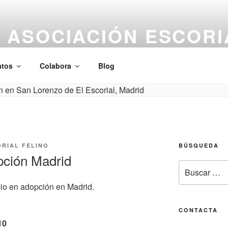
ASOCIACIÓN ESCORI
Gatos en adopción y acogida en Madrid – CER
tos
Colabora
Blog
RIAL FELINO
BÚSQUEDA
pción Madrid
Buscar
por:
bio en adopción en Madrid.
CONTACTA
10