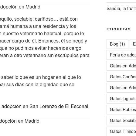
 adopción en Madrid
Sandía, la frut
quilo, sociable, cariñoso… está con
mamá humana a una residencia y los
ETIQUETAS
n nuestro veterinario habitual, porque le
hacer cargo de él. Entonces, él se negó y
Blog
(1)
E
í que no pudimos evitar hacernos cargo
eran a otro veterinario sin escrúpulos para
Feria de ado
Gatas en Ado
 saber lo que es un hogar en el que lo
Gatos Cariño
ar sus días con la dignidad que se
Gatos en Ado
Gatos juguet
Gatos Rubios
adopción en Madrid
Gatos Sociab
Gatos Tímido