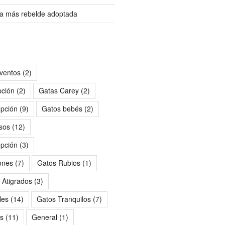
ita más rebelde adoptada
ventos
(2)
pción
(2)
Gatas Carey
(2)
pción
(9)
Gatos bebés
(2)
sos
(12)
pción
(3)
ones
(7)
Gatos Rubios
(1)
 Atigrados
(3)
les
(14)
Gatos Tranquilos
(7)
s
(11)
General
(1)