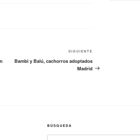
Siguiente
SIGUIENTE
entrada
ón
Bambi y Balú, cachorros adoptados
Madrid
BÚSQUEDA
Buscar