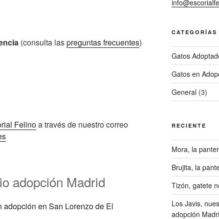
info@escorialfe
CATEGORÍAS
encia
(consulta las
preguntas frecuentes
)
Gatos Adoptad
Gatos en Adop
General
(3)
rial Felino
a través de nuestro correo
RECIENTE
es
Mora, la pante
Brujita, la pan
io adopción Madrid
Tizón, gatete 
Los Javis, nue
adopción Madr