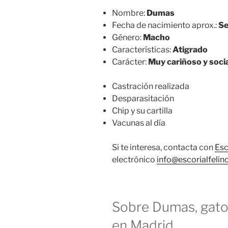
Nombre:
Dumas
Fecha de nacimiento aprox.:
S
Género:
Macho
Características:
Atigrado
Carácter:
Muy cariñoso y soci
Castración realizada
Desparasitación
Chip y su cartilla
Vacunas al día
Si te interesa, contacta con
Esc
electrónico
info@escorialfelin
Sobre Dumas, gat
en Madrid