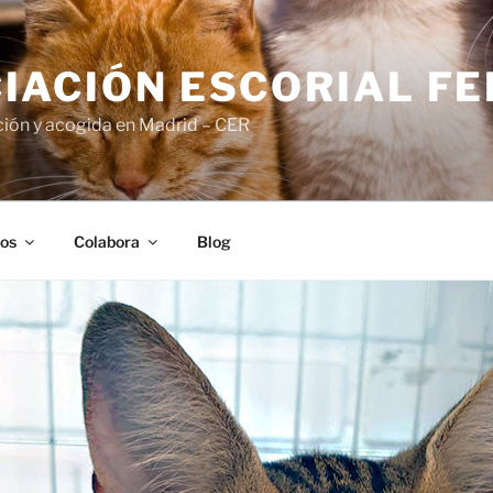
IACIÓN ESCORIAL FE
ión y acogida en Madrid – CER
os
Colabora
Blog