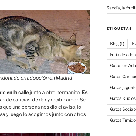
Sandía, la frut
ETIQUETAS
Blog
(1)
E
Feria de adop
Gatas en Ado
Gatos Cariño
andonado en adopción en Madrid
Gatos juguet
o en la calle
junto a otro hermanito.
Es
Gatos Rubios
s de caricias, de dar y recibir amor. Se
 que una persona nos dio el aviso, lo
Gatos Sociab
asa y luego lo acogimos junto con otros
Gatos Tímido