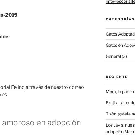
info@escorialfe
ep-2019
CATEGORÍAS
Gatos Adoptad
able
Gatos en Adop
General
(3)
RECIENTE
orial Felino
a través de nuestro correo
Mora, la pante
o.es
Brujita, la pan
Tizón, gatete 
o amoroso en adopción
Los Javis, nues
adopción Madr