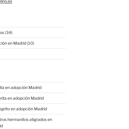
lino.es
os
(34)
ción en Madrid
(10)
rita en adopción Madrid
terita en adopción Madrid
negrito en adopción Madrid
tros hermanitos atigrados en
id