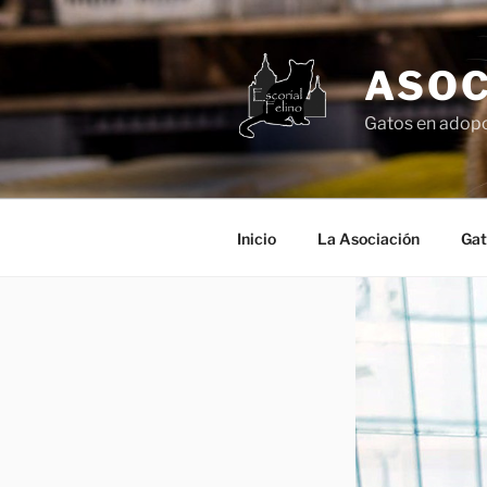
Saltar
al
contenido
ASOC
Gatos en adopc
Inicio
La Asociación
Gat