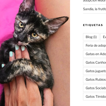
adopción Madr
Sandía, la frut
ETIQUETAS
Blog
(1)
E
Feria de adop
Gatas en Ado
Gatos Cariño
Gatos juguet
Gatos Rubios
Gatos Sociab
Gatos Tímido