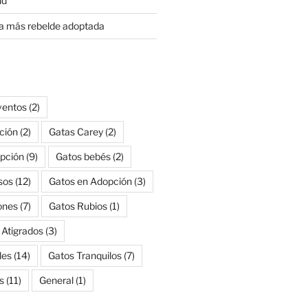
id
ita más rebelde adoptada
ventos
(2)
ción
(2)
Gatas Carey
(2)
pción
(9)
Gatos bebés
(2)
sos
(12)
Gatos en Adopción
(3)
ones
(7)
Gatos Rubios
(1)
 Atigrados
(3)
les
(14)
Gatos Tranquilos
(7)
s
(11)
General
(1)