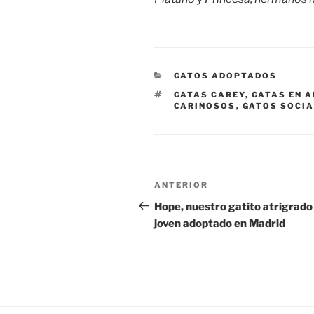
CATEGORÍAS
GATOS ADOPTADOS
ETIQUETAS
GATAS CAREY
,
GATAS EN 
CARIÑOSOS
,
GATOS SOCI
Navegación
Entrada
ANTERIOR
de
anterior:
Hope, nuestro gatito atrigrad
joven adoptado en Madrid
entradas