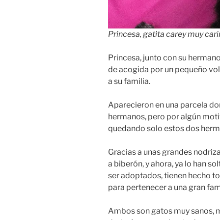
Princesa, gatita carey muy ca
Princesa, junto con su herman
de acogida por un pequeño volu
a su familia.
Aparecieron en una parcela don
hermanos, pero por algún motiv
quedando solo estos dos herma
Gracias a unas grandes nodriz
a biberón, y ahora, ya lo han s
ser adoptados, tienen hecho tod
para pertenecer a una gran fami
Ambos son gatos muy sanos, mu