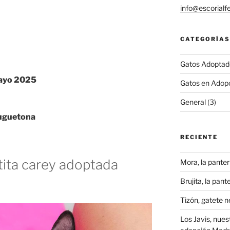
info@escorialfe
CATEGORÍAS
Gatos Adoptad
ayo 2025
Gatos en Adop
General
(3)
juguetona
RECIENTE
tita carey adoptada
Mora, la pante
Brujita, la pan
Tizón, gatete 
Los Javis, nues