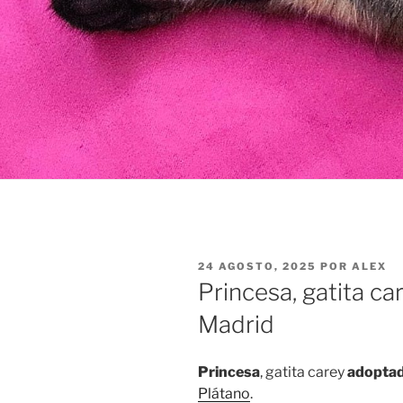
PUBLICADO
24 AGOSTO, 2025
POR
ALEX
EL
Princesa, gatita c
Madrid
Princesa
, gatita carey
adoptad
Plátano
.