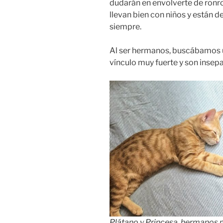
dudarán en envolverte de ronr
llevan bien con niños y están 
siempre.
Al ser hermanos, buscábamos u
vínculo muy fuerte y son insep
Plátano y Princesa, hermanos