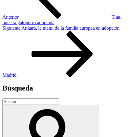
Anterior
Tina,
nuestra gatoperro adoptada
Siguiente
Siguiente
Ankara, la mami de la familia europea en adopción
entrada
Madrid
Búsqueda
Buscar
por:
Buscar