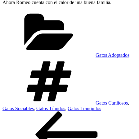
Ahora Romeo cuenta con el calor de una buena familia.
Categorías
Gatos Adoptados
Etiquetas
Gatos Cariñosos
,
Gatos Sociables
,
Gatos Tímidos
,
Gatos Tranquilos
Navegación
Entrada
anterior:
de
entradas