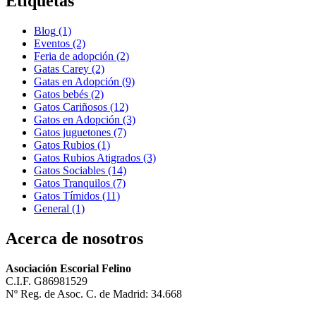
Etiquetas
Blog
(1)
Eventos
(2)
Feria de adopción
(2)
Gatas Carey
(2)
Gatas en Adopción
(9)
Gatos bebés
(2)
Gatos Cariñosos
(12)
Gatos en Adopción
(3)
Gatos juguetones
(7)
Gatos Rubios
(1)
Gatos Rubios Atigrados
(3)
Gatos Sociables
(14)
Gatos Tranquilos
(7)
Gatos Tímidos
(11)
General
(1)
Acerca de nosotros
Asociación Escorial Felino
C.I.F. G86981529
Nº Reg. de Asoc. C. de Madrid: 34.668