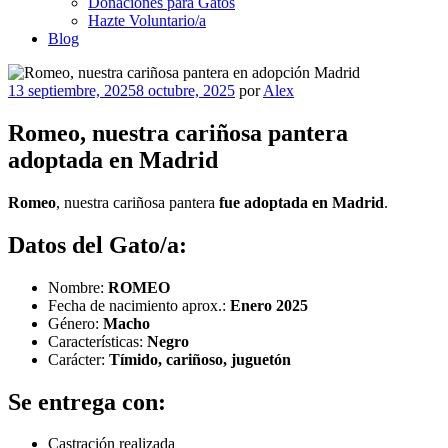
Donaciones para Gatos
Hazte Voluntario/a
Blog
Publicado
13 septiembre, 2025
8 octubre, 2025
por
Alex
el
Romeo, nuestra cariñosa pantera
adoptada en Madrid
Romeo
, nuestra cariñosa pantera
fue adoptada en Madrid
.
Datos del Gato/a:
Nombre:
ROMEO
Fecha de nacimiento aprox.:
Enero 2025
Género:
Macho
Características:
Negro
Carácter:
Tímido, cariñoso, juguetón
Se entrega con:
Castración realizada