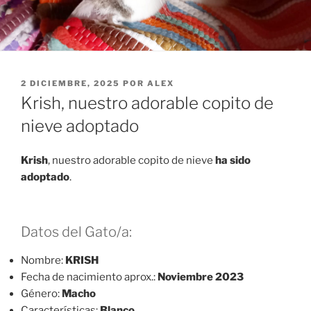
PUBLICADO
2 DICIEMBRE, 2025
POR
ALEX
EL
Krish, nuestro adorable copito de
nieve adoptado
Krish
, nuestro adorable copito de nieve
ha sido
adoptado
.
Datos del Gato/a:
Nombre:
KRISH
Fecha de nacimiento aprox.:
Noviembre 2023
Género:
Macho
Características:
Blanco