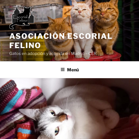
Saltar
al
contenido
ASOCIACIÓN ESCORIAL
FELINO
Gatos en adopción y acogida en Madrid – CER
Menú