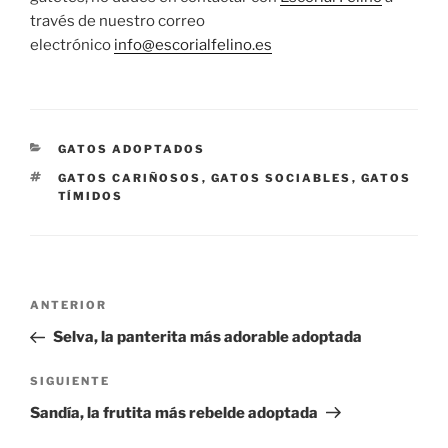
través de nuestro correo
electrónico
info@escorialfelino.es
CATEGORÍAS
GATOS ADOPTADOS
ETIQUETAS
GATOS CARIÑOSOS
,
GATOS SOCIABLES
,
GATOS
TÍMIDOS
Navegación
Entrada
ANTERIOR
de
anterior:
Selva, la panterita más adorable adoptada
entradas
Siguiente
SIGUIENTE
entrada
Sandía, la frutita más rebelde adoptada