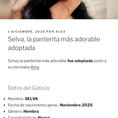
PUBLICADO
1 DICIEMBRE, 2025
POR
ALEX
EL
Selva, la panterita más adorable
adoptada
Selva, la panterita más adorable
fue adoptada
junto a
su hermana
Amy
.
Datos del Gato/a:
Nombre:
SELVA
Fecha de nacimiento aprox.:
Noviembre 2025
Género:
Hembra
Características:
N
e
gra