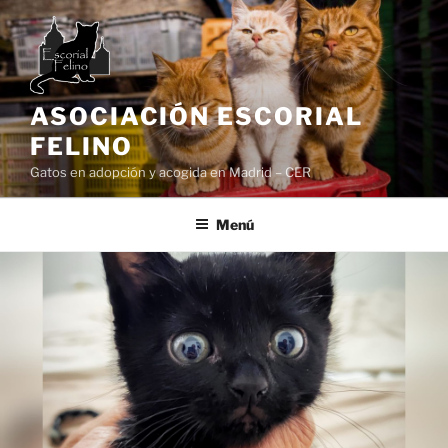
Saltar
al
contenido
ASOCIACIÓN ESCORIAL
FELINO
Gatos en adopción y acogida en Madrid – CER
Menú