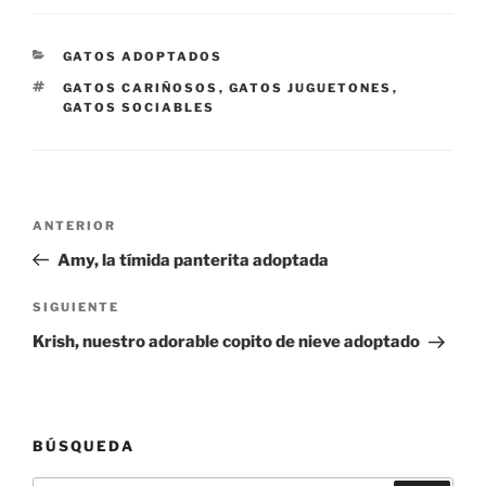
CATEGORÍAS
GATOS ADOPTADOS
ETIQUETAS
GATOS CARIÑOSOS
,
GATOS JUGUETONES
,
GATOS SOCIABLES
Navegación
Entrada
ANTERIOR
de
anterior:
Amy, la tímida panterita adoptada
entradas
Siguiente
SIGUIENTE
entrada
Krish, nuestro adorable copito de nieve adoptado
BÚSQUEDA