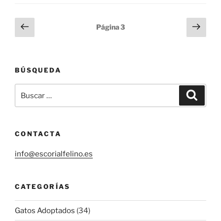
en
adopción
Paginación
Página
Sigu
Página
3
en
anterior
pági
de
Madrid»
entradas
BÚSQUEDA
Buscar
Buscar
por:
CONTACTA
info@escorialfelino.es
CATEGORÍAS
Gatos Adoptados
(34)