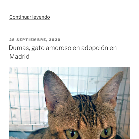
«Jagger
Continuar leyendo
gato
rubio
adopción
PUBLICADO
28 SEPTIEMBRE, 2020
EL
Madrid»
Dumas, gato amoroso en adopción en
Madrid