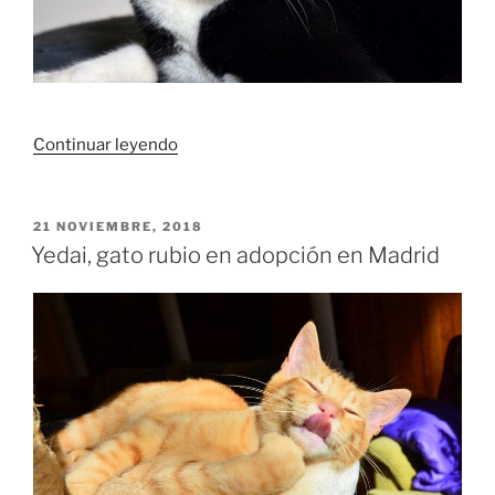
«Lorenzo,
Continuar leyendo
gato
negro/blanco
adopción
PUBLICADO
21 NOVIEMBRE, 2018
EL
Madrid»
Yedai, gato rubio en adopción en Madrid