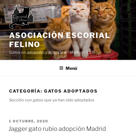
Saltar
al
contenido
ASOCIACIÓN ESCORIAL
FELINO
Gatos en adopción y acogida en Madrid – CER
Menú
CATEGORÍA:
GATOS ADOPTADOS
Sección con gatos que ya han sido adoptados
PUBLICADO
1 OCTUBRE, 2020
EL
Jagger gato rubio adopción Madrid