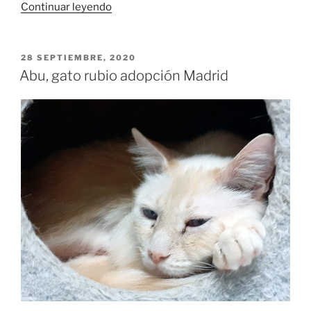
«Bambi
Continuar leyendo
y
Balú,
cachorros
PUBLICADO
28 SEPTIEMBRE, 2020
EL
adoptados
Abu, gato rubio adopción Madrid
Madrid»