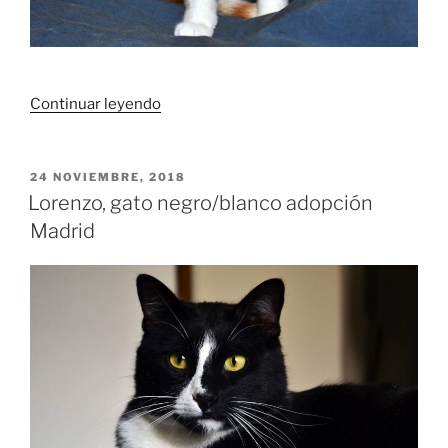
«Ríu,
Continuar leyendo
gato
blanco
y
PUBLICADO
24 NOVIEMBRE, 2018
EL
naranja
Lorenzo, gato negro/blanco adopción
adopción
Madrid
Madrid»