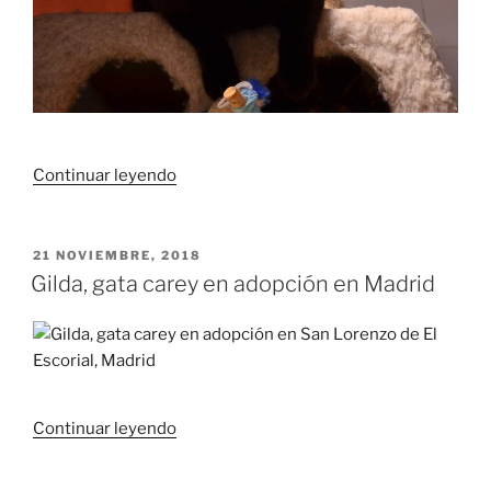
«Pumucky,
Continuar leyendo
gato
negro
en
PUBLICADO
21 NOVIEMBRE, 2018
EL
adopción
Gilda, gata carey en adopción en Madrid
en
Madrid»
«Gilda,
Continuar leyendo
gata
carey