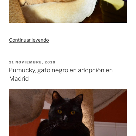
«Yedai,
Continuar leyendo
gato
rubio
en
PUBLICADO
21 NOVIEMBRE, 2018
EL
adopción
Pumucky, gato negro en adopción en
en
Madrid
Madrid»