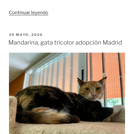
«Abu,
Continuar leyendo
gato
rubio
adopción
PUBLICADO
29 MAYO, 2020
EL
Madrid»
Mandarina, gata tricolor adopción Madrid