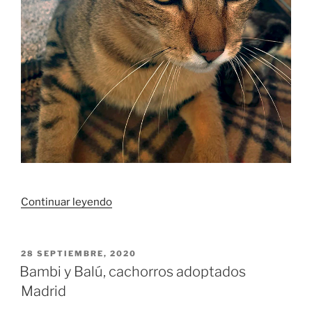
«Dumas,
Continuar leyendo
gato
amoroso
en
PUBLICADO
28 SEPTIEMBRE, 2020
EL
adopción
Bambi y Balú, cachorros adoptados
en
Madrid
Madrid»