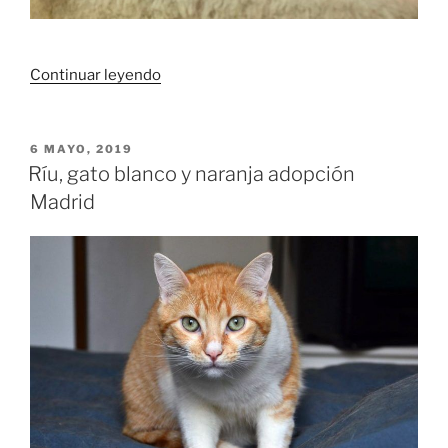
«Mandarina,
Continuar leyendo
gata
tricolor
adopción
PUBLICADO
6 MAYO, 2019
EL
Madrid»
Ríu, gato blanco y naranja adopción
Madrid